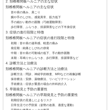
2. 頚椎椎間板ヘルニアの主な症状
頚椎椎間板ヘルニアの主な症状
首や肩の痛み、肩こり
腕や手のしびれ、感覚異常、筋力低下
手の細かい動作の困難（巧緻運動障害）
歩行障害、ふらつき、排尿障害などの下半身症状
3. 症状の進行段階と特徴
頚椎椎間板ヘルニアの症状の進行段階と特徴
初期：首や肩の違和感、軽度の痛み
発症期：鈍痛としびれの併発
中期：首や肩の可動域の低下、手の動作困難
末期：耳鳴りやふらつき、歩行障害、排尿障害など
4. 診断方法と治療法
頚椎椎間板ヘルニアの診断方法と治療法
診断方法：問診、神経学的検査、MRIなどの画像診断
保存療法：安静、薬物療法、リハビリテーション
手術療法：症状が重度の場合の外科的介入
5. 早期発見と予防の重要性
頚椎椎間板ヘルニアの早期発見と予防の重要性
初期症状の見逃しによるリスク
日常生活での予防策（姿勢の改善、適度な運動）