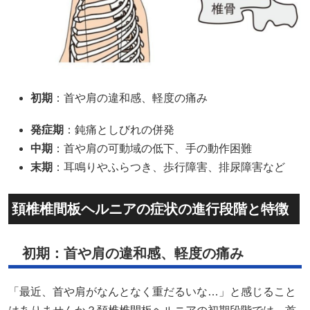
初期
：首や肩の違和感、軽度の痛み
発症期
：鈍痛としびれの併発
中期
：首や肩の可動域の低下、手の動作困難
末期
：耳鳴りやふらつき、歩行障害、排尿障害など
頚椎椎間板ヘルニアの症状の進行段階と特徴
初期：首や肩の違和感、軽度の痛み
「最近、首や肩がなんとなく重だるいな…」と感じること