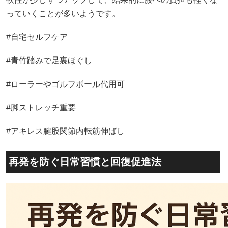
っていくことが多いようです。
#自宅セルフケア
#青竹踏みで足裏ほぐし
#ローラーやゴルフボール代用可
#脚ストレッチ重要
#アキレス腱股関節内転筋伸ばし
再発を防ぐ日常習慣と回復促進法