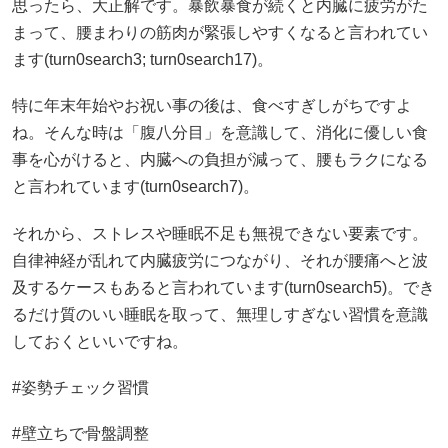
思ったら、大正解です。暴飲暴食が続くと内臓に疲労がた
まって、腰まわりの筋肉が緊張しやすくなると言われてい
ます(
turn0search3
;
turn0search17
)。
特に年末年始やお祝い事の後は、食べすぎしがちですよ
ね。そんな時は「腹八分目」を意識して、消化に優しい食
事を心がけると、内臓への負担が減って、腰もラクになる
と言われています(
turn0search7
)。
それから、ストレスや睡眠不足も無視できない要素です。
自律神経が乱れて内臓疲労につながり、それが腰痛へと波
及するケースもあると言われています(
turn0search5
)。でき
るだけ質のいい睡眠を取って、無理しすぎない習慣を意識
しておくといいですね。
#姿勢チェック習慣
#壁立ちで骨盤調整