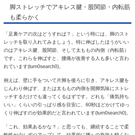
脚ストレッチでアキレス腱・股関節・内転筋
も柔らかく
「足裏ケアの次はどうすれば？」という時には、脚のスト
レッチを取り入れてみましょう。特に伸ばしたほうがいい
のはアキレス腱、股関節、そして太ももの内側（内転筋）
です。これらを伸ばすと、腰痛が改善する人も多いと言わ
れています(
turn0search0
)。
例えば、壁に手をついて片脚を後ろに引き、アキレス腱を
じんわり伸ばす、または太ももの内側を開脚気味にストレ
ッチするだけでも違ってくるはずです。どれも「痛気持ち
いい」くらいの引っぱり感を目安に、60秒ほどかけてゆっ
くり伸ばすのが効果的だと言われています(
turn0search0
)。
「これ、効果あるかな？」と思っても、継続することで柔
軟性が少しずつアップして、結果的に腰への負担も軽くな