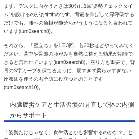
まず、デスクに向かうときは30分に1回“姿勢チェックタイ
ム”を設けるのがおすすめです。背筋を伸ばして深呼吸する
だけでも、腰への負担が随分ちがうようになると言われて
います(
turn0search8
)。
それから、「壁立ち」を1日3回、各30秒ほどやってみてく
ださい。背中や骨盤のゆがみを自然に整える効果が期待で
きると言われています(
turn0search8
)。座り方も重要で、背
骨のS字カーブを保てるように、硬すぎず柔らかすぎない
座布団を使うのも予防に役立つとのことです
(
turn0search10
)。
内臓疲労ケアと生活習慣の見直しで体の内側
からサポート
「姿勢だけじゃなく、食生活とかも影響するのかな？」と