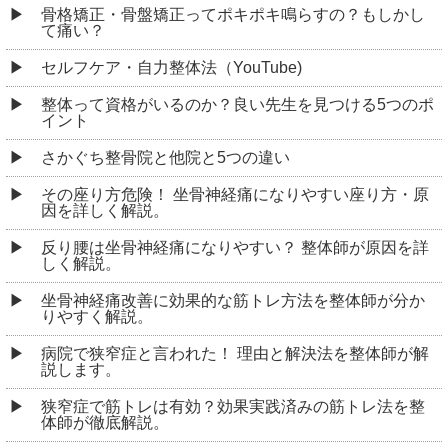
骨格矯正・骨盤矯正ってポキポキ鳴らすの？もしかし
て痛い？
セルフケア・自力整体法（YouTube)
整体って資格がいるのか？良い先生を見つける5つのポ
イント
さかぐち整骨院と他院と5つの違い
その座り方危険！ 坐骨神経痛になりやすい座り方・原
因を詳しく解説。
反り腰は坐骨神経痛になりやすい？ 整体師が原因を詳
しく解説。
坐骨神経痛改善に効果的な筋トレ方法を整体師が分か
りやすく解説。
病院で狭窄症と言われた！ 理由と解決法を整体師が解
説します。
狭窄症で筋トレは有効？効果実践済みの筋トレ法を整
体師が徹底解説。