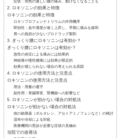
症状：突然の激しい腰の痛み、動けなくなることも
2. ロキソニンの効果と特徴
ロキソニンの効果と特徴
ロキソプロフェンナトリウムの作用機序
即効性：血中濃度が速く上昇し、早期に痛みを緩和
胃への負担が少ないプロドラッグ製剤
3. ぎっくり腰にロキソニンは有効か？
ぎっくり腰にロキソニンは有効か？
急性の炎症による痛みには効果的
神経痛や慢性腰痛には効果が限定的
効果が感じられない場合の考えられる原因
4. ロキソニンの使用方法と注意点
ロキソニンの使用方法と注意点
用法・用量の遵守
副作用：胃腸障害、腎機能への影響など
5. ロキソニンが効かない場合の対処法
ロキソニンが効かない場合の対処法
他の鎮痛薬（ボルタレン、アセトアミノフェンなど）の検討
湿布や冷却による対処
医療機関の受診が必要な症状の見極め
当院での改善法