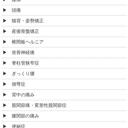
頭痛
猫背・姿勢矯正
産後骨盤矯正
椎間板ヘルニア
坐骨神経痛
脊柱管狭窄症
ぎっくり腰
側弯症
背中の痛み
股関節痛・変形性股関節症
膝関節の痛み
便秘症