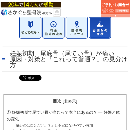
妊娠初期 尾底骨（尾てい骨）が痛い —
原因・対策と「これって普通？」の見分け
方
目次
[
非表示
]
① 妊娠初期で尾てい骨が痛むって本当にあるの？ — 妊娠と体
の変化
「痛いのは自分だけ…？」と不安になりやすい時期