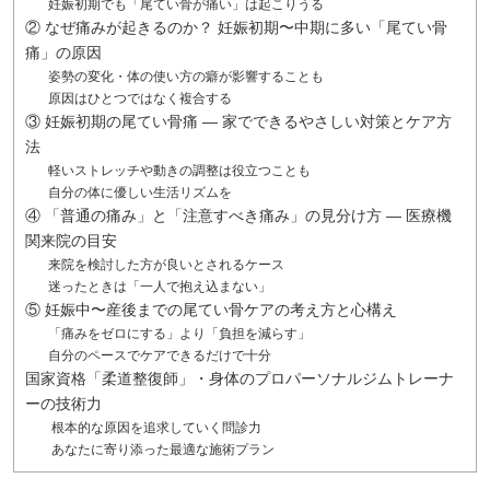
妊娠初期でも「尾てい骨が痛い」は起こりうる
② なぜ痛みが起きるのか？ 妊娠初期〜中期に多い「尾てい骨
痛」の原因
姿勢の変化・体の使い方の癖が影響することも
原因はひとつではなく複合する
③ 妊娠初期の尾てい骨痛 — 家でできるやさしい対策とケア方
法
軽いストレッチや動きの調整は役立つことも
自分の体に優しい生活リズムを
④ 「普通の痛み」と「注意すべき痛み」の見分け方 — 医療機
関来院の目安
来院を検討した方が良いとされるケース
迷ったときは「一人で抱え込まない」
⑤ 妊娠中〜産後までの尾てい骨ケアの考え方と心構え
「痛みをゼロにする」より「負担を減らす」
自分のペースでケアできるだけで十分
国家資格「柔道整復師」・身体のプロパーソナルジムトレーナ
ーの技術力
根本的な原因を追求していく問診力
あなたに寄り添った最適な施術プラン