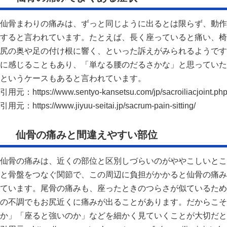
仙骨まわりの痛みは、ずっと同じように出るとは限らず、動作
すると言われています。たとえば、長く座っていると痛い、椅
尻の奥や足の付け根に響く、といった訴えがみられるようです
に感じることもあり、「単なる腰のだるさかな」と思っていた
というケースもあると言われています。
引用元：
https://www.sentyo-kansetsu.com/jp/sacroiliacjoint.ph
引用元：
https://www.jiyuu-seitai.jp/sacrum-pain-sitting/
仙骨の痛みと間違えやすい部位
仙骨の痛みは、近くの部位と区別しづらいのがややこしいとこ
と骨盤をつなぐ関節で、この周辺に負担がかかると仙骨の痛み
ています。尾骨の痛みも、座ったときのつらさが似ているため
の不調でもお尻近くに痛みが出ることがあります。だからこそ
か」「座ると強いのか」などを細かく見ていくことが大切だと