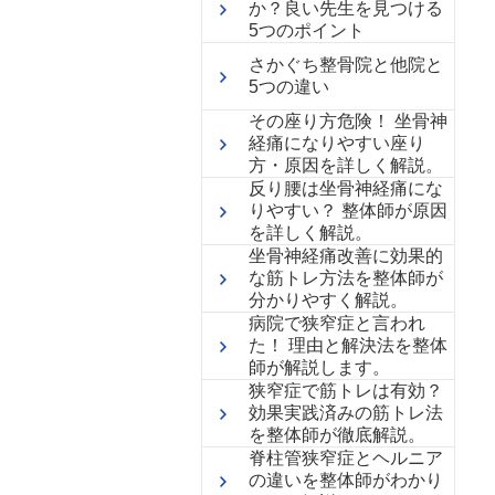
か？良い先生を見つける
5つのポイント
さかぐち整骨院と他院と
5つの違い
その座り方危険！ 坐骨神
経痛になりやすい座り
方・原因を詳しく解説。
反り腰は坐骨神経痛にな
りやすい？ 整体師が原因
を詳しく解説。
坐骨神経痛改善に効果的
な筋トレ方法を整体師が
分かりやすく解説。
病院で狭窄症と言われ
た！ 理由と解決法を整体
師が解説します。
狭窄症で筋トレは有効？
効果実践済みの筋トレ法
を整体師が徹底解説。
脊柱管狭窄症とヘルニア
の違いを整体師がわかり