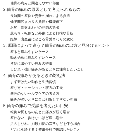
仙骨の痛みと間違えやすい部位
2.仙骨の痛みの原因として考えられるもの
長時間の座位や姿勢の崩れによる負担
仙腸関節まわりの負担や機能低下
お尻・骨盤まわりの筋肉の緊張
尻もち・転倒など外傷による打撲や骨折
妊娠・出産後に起こる骨盤まわりの変化
3. 原因によって違う？仙骨の痛みの出方と見分けるヒント
座ると痛みやすいケース
動き始めに痛みやすいケース
片側に出やすい痛みの特徴
しびれ・強い痛みがあるときに注意したいこと
4. 仙骨の痛みがあるときの対処法
まず避けたい動作と生活習慣
座り方・クッション・寝方の工夫
無理のないセルフケアの考え方
痛みが強いときに自己判断しすぎない理由
5.仙骨の痛みで受診を考えたい目安
転倒や尻もちのあとに痛みが続く場合
座れない・歩けないほど痛い場合
足のしびれ、排尿排便の異常などを伴う場合
どこに相談する？整形外科で確認したいこと