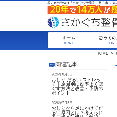
枚方市の整体は「さかぐち整骨院 -枚方市-」痛
HOME
関連記事
2026年8月5日
おしり だるい ストレッ
チ｜原因別に効率よくほ
ぐす方法と改善・予防の
ポイント
2026年7月5日
おしりから足にかけてだ
るい原因とは？考えられ