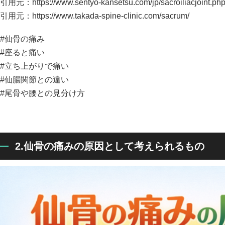
引用元：
https://www.sentyo-kansetsu.com/jp/sacroiliacjoint.ph
引用元：
https://www.takada-spine-clinic.com/sacrum/
#仙骨の痛み
#座ると痛い
#立ち上がりで痛い
#仙腸関節との違い
#尾骨や腰との見分け方
2.仙骨の痛みの原因として考えられるもの