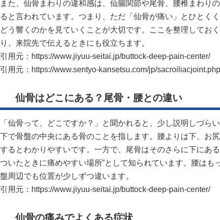
また、仙骨まわりの違和感は、仙腸関節や尾骨、腰椎まわりの
ると言われています。つまり、ただ「仙骨が痛い」とひとくく
どう響くのかを見ていくことが大切です。ここを整理しておく
り、来院先で伝えるときにも役立ちます。
引用元：https://www.jiyuu-seitai.jp/buttock-deep-pain-center/
引用元：
https://www.sentyo-kansetsu.com/jp/sacroiliacjoint.ph
仙骨はどこにある？尾骨・腰との違い
「仙骨って、どこですか？」と聞かれると、少し説明しづらい
下で骨盤の中央にある骨のことを指します。腰よりは下、お尻
するとわかりやすいです。一方で、尾骨はそのさらに下にある
ついたときに痛めやすい場所”として知られています。腰はも
盤周辺でも位置が少しずつ違います。
引用元：https://www.jiyuu-seitai.jp/buttock-deep-pain-center/
仙骨の痛みでよくある症状