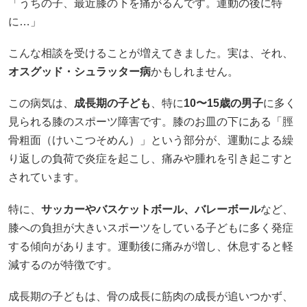
「うちの子、最近膝の下を痛がるんです。運動の後に特
に…」
こんな相談を受けることが増えてきました。​実は、それ、
オスグッド・シュラッター病
かもしれません。​
この病気は、
成長期の子ども
、特に
10〜15歳の男子
に多く
見られる膝のスポーツ障害です。​膝のお皿の下にある「脛
骨粗面（けいこつそめん）」という部分が、運動による繰
り返しの負荷で炎症を起こし、痛みや腫れを引き起こすと
されています。​
特に、
サッカーやバスケットボール、バレーボール
など、
膝への負担が大きいスポーツをしている子どもに多く発症
する傾向があります。​運動後に痛みが増し、休息すると軽
減するのが特徴です。​
成長期の子どもは、骨の成長に筋肉の成長が追いつかず、