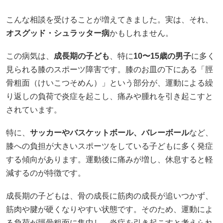
こんな相談を受けることが増えてきました。​実は、それ、
オスグッド・シュラッター病
かもしれません。​
この病気は、
成長期の子ども
、特に
10〜15歳の男子
に多く
見られる膝のスポーツ障害です。​膝のお皿の下にある「脛
骨粗面（けいこつそめん）」という部分が、運動による繰
り返しの負荷で炎症を起こし、痛みや腫れを引き起こすと
されています。
特に、
サッカーやバスケットボール、バレーボール
など、
膝への負担が大きいスポーツをしている子どもに多く発症
する傾向があります。​運動後に痛みが増し、休息すると軽
減するのが特徴です。​
成長期の子どもは、骨の成長に筋肉の成長が追いつかず、
筋肉や腱が硬くなりやすい状態です。​そのため、運動によ
る負荷が脛骨粗面に集中し、炎症を引き起こすと考えられ