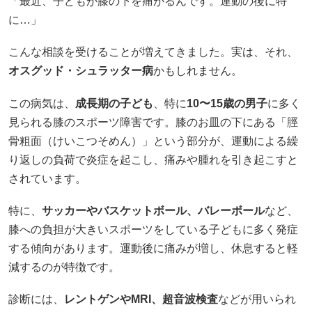
「最近、子どもが膝の下を痛がるんです。運動の後に特
に…」
こんな相談を受けることが増えてきました。​実は、それ、
オスグッド・シュラッター病
かもしれません。​
この病気は、
成長期の子ども
、特に
10〜15歳の男子
に多く
見られる膝のスポーツ障害です。​膝のお皿の下にある「脛
骨粗面（けいこつそめん）」という部分が、運動による繰
り返しの負荷で炎症を起こし、痛みや腫れを引き起こすと
されています。​
特に、
サッカーやバスケットボール、バレーボール
など、
膝への負担が大きいスポーツをしている子どもに多く発症
する傾向があります。​運動後に痛みが増し、休息すると軽
減するのが特徴です。​
診断には、
レントゲンやMRI、超音波検査
などが用いられ