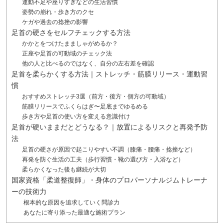
運動不足や座りすぎなどの生活習慣
姿勢の崩れ・歩き方のクセ
ケガや過去の捻挫の影響
足首の硬さをセルフチェックする方法
かかとをつけたまましゃがめるか？
正座や足首の可動域のチェック法
他の人と比べるのではなく、自分の左右差を確認
足首を柔らかくする方法｜ストレッチ・筋膜リリース・運動習
慣
おすすめストレッチ3選（前方・後方・側方の可動域）
筋膜リリースでふくらはぎ〜足底までゆるめる
歩き方や足首の使い方を変える意識付け
足首が硬いままだとどうなる？｜放置によるリスクと再発予防
法
足首の硬さが原因で起こりやすい不調（膝痛・腰痛・捻挫など）
再発を防ぐ生活の工夫（歩行習慣・靴の選び方・入浴など）
柔らかくなった後も継続が大切
国家資格「柔道整復師」・身体のプロパーソナルジムトレーナ
ーの技術力
根本的な原因を追求していく問診力
あなたに寄り添った最適な施術プラン