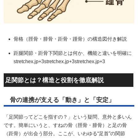
骨格（脛骨・腓骨・距骨・踵骨）の構造図付き解説
距腿関節・距骨下関節とは何か、機能と違いを明確に
stretchex.jp+3stretchex.jp+3stretchex.jp+3
足関節とは？構造と役割を徹底解説
骨の連携が支える「動き」と「安定」
「足関節ってどこを指すの？」という疑問、意外と多いん
です。簡単にいうと、すねの骨（脛骨・腓骨）と足の骨
（距骨）が出会う部分。ここが、いわゆる“足首”の関節