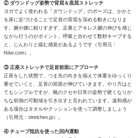
② ダウンドッグ姿勢で背屈＆底屈ストレッチ
ヨガでよく使われる「ダウンドッグ」のポーズは、かかと
を床に近づけることで足首の背屈を深める動きになりま
す。腕や腰に頼りすぎず、足裏とアキレス腱の伸びを感じ
ながら行うのがポイント。呼吸と合わせて数秒キープする
と、じんわりと緩む感覚があるようです（引用元：
Nike.com）。
③ 正座ストレッチで足首前面にアプローチ
正座をした状態で、つま先の向きを揃えて体重をゆっくり
乗せていくと、足首の前面が伸びていきます。やり方はと
てもシンプルですが、靴のクセや日常の姿勢で硬くなりが
ちな前側の可動域を引き出すと言われています。違和感が
ある場合はタオルやクッションを使って調整しましょう
（引用元：
stretchex.jp
）。
④ チューブ抵抗を使った回内運動