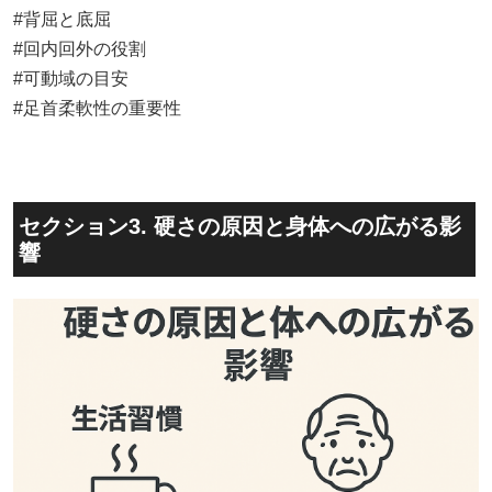
#背屈と底屈
#回内回外の役割
#可動域の目安
#足首柔軟性の重要性
セクション3. 硬さの原因と身体への広がる影
響