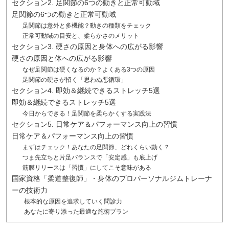
セクション2. 足関節の6つの動きと正常可動域
足関節の6つの動きと正常可動域
足関節は意外と多機能？動きの種類をチェック
正常可動域の目安と、柔らかさのメリット
セクション3. 硬さの原因と身体への広がる影響
硬さの原因と体への広がる影響
なぜ足関節は硬くなるのか？よくある3つの原因
足関節の硬さが招く「思わぬ悪循環」
セクション4. 即効＆継続できるストレッチ5選
即効＆継続できるストレッチ5選
今日からできる！足関節を柔らかくする実践法
セクション5. 日常ケア＆パフォーマンス向上の習慣
日常ケア＆パフォーマンス向上の習慣
まずはチェック！あなたの足関節、どれくらい動く？
つま先立ちと片足バランスで「安定感」も底上げ
筋膜リリースは「習慣」にしてこそ意味がある
国家資格「柔道整復師」・身体のプロパーソナルジムトレーナ
ーの技術力
根本的な原因を追求していく問診力
あなたに寄り添った最適な施術プラン