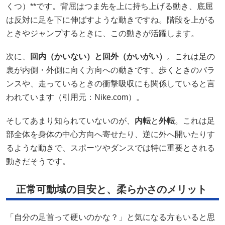
くつ）**です。背屈はつま先を上に持ち上げる動き、底屈
は反対に足を下に伸ばすような動きですね。階段を上がる
ときやジャンプするときに、この動きが活躍します。
次に、
回内（かいない）と回外（かいがい）
。これは足の
裏が内側・外側に向く方向への動きです。歩くときのバラ
ンスや、走っているときの衝撃吸収にも関係していると言
われています（引用元：Nike.com）。
そしてあまり知られていないのが、
内転
と
外転
。これは足
部全体を身体の中心方向へ寄せたり、逆に外へ開いたりす
るような動きで、スポーツやダンスでは特に重要とされる
動きだそうです。
正常可動域の目安と、柔らかさのメリット
「自分の足首って硬いのかな？」と気になる方もいると思