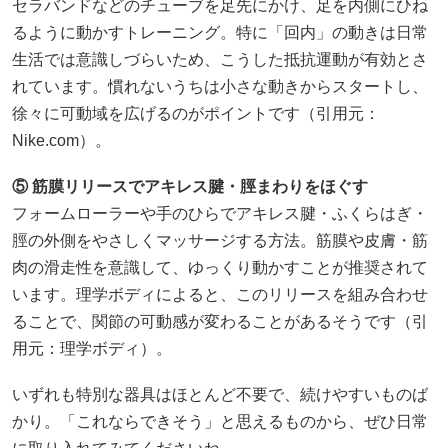
セラバンドなどのチューブを足先にかけ、足を内側にひね
るように動かすトレーニング。特に「回内」の動きは日常
生活では意識しづらいため、こうした抵抗運動が有効とさ
れています。慣れないうちは小さな動きからスタートし、
徐々に可動域を広げるのがポイントです（引用元：
Nike.com）。
⑤ 筋膜リリースでアキレス腱・脛まわりをほぐす
フォームローラーや手のひらでアキレス腱・ふくらはぎ・
脛の外側をやさしくマッサージする方法。筋膜や皮膚・筋
肉の滑走性を意識して、ゆっくり動かすことが推奨されて
います。理学ボディによると、このリリースを組み合わせ
ることで、関節の可動感が変わることがあるそうです（引
用元：理学ボディ）。
いずれも特別な器具はほとんど不要で、続けやすいものば
かり。「これならできそう」と思えるものから、ぜひ日常