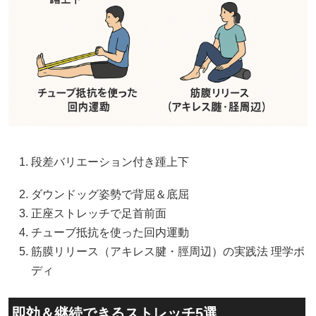
段差バリエーション付き踵上下
ダウンドッグ姿勢で背屈＆底屈
正座ストレッチで足首前面
チューブ抵抗を使った回内運動
筋膜リリース（アキレス腱・脛周辺）の実践法
理学ボ
ディ
即効＆継続できるストレッチ5選