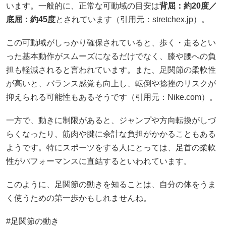
います。一般的に、正常な可動域の目安は
背屈：約20度／
底屈：約45度
とされています（引用元：
stretchex.jp
）。
この可動域がしっかり確保されていると、歩く・走るとい
った基本動作がスムーズになるだけでなく、膝や腰への負
担も軽減されると言われています。また、足関節の柔軟性
が高いと、バランス感覚も向上し、転倒や捻挫のリスクが
抑えられる可能性もあるそうです（引用元：Nike.com）。
一方で、動きに制限があると、ジャンプや方向転換がしづ
らくなったり、筋肉や腱に余計な負担がかかることもある
ようです。特にスポーツをする人にとっては、足首の柔軟
性がパフォーマンスに直結するといわれています。
このように、足関節の動きを知ることは、自分の体をうま
く使うための第一歩かもしれませんね。
#足関節の動き