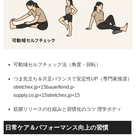
可動域セルフチェック法（角度・回転）
つま先立ち＆片足バランスで安定性UP（専門家推奨）
stretchex.jp+15bauerfeind.p-
supply.co.jp+15stretchex.jp+15
筋膜リリースの仕組みと習慣化のコツ
理学ボディ
日常ケア＆パフォーマンス向上の習慣