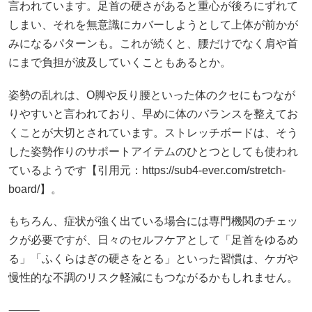
言われています。足首の硬さがあると重心が後ろにずれて
しまい、それを無意識にカバーしようとして上体が前かが
みになるパターンも。これが続くと、腰だけでなく肩や首
にまで負担が波及していくこともあるとか。
姿勢の乱れは、O脚や反り腰といった体のクセにもつなが
りやすいと言われており、早めに体のバランスを整えてお
くことが大切とされています。ストレッチボードは、そう
した姿勢作りのサポートアイテムのひとつとしても使われ
ているようです【引用元：https://sub4-ever.com/stretch-
board/】。
もちろん、症状が強く出ている場合には専門機関のチェッ
クが必要ですが、日々のセルフケアとして「足首をゆるめ
る」「ふくらはぎの硬さをとる」といった習慣は、ケガや
慢性的な不調のリスク軽減にもつながるかもしれません。
⸻