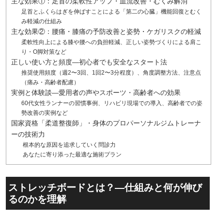
主な効果①：足首の柔軟性アップ・血流改善・むくみ解消
足首とふくらはぎを伸ばすことによる「第二の心臓」機能回復とむく
み軽減の仕組み
主な効果②：腰痛・膝痛の予防改善と姿勢・ケガリスクの軽減
柔軟性向上による膝や腰への負担軽減、正しい姿勢づくりによる肩こ
り・O脚対策など
正しい使い方と頻度—初心者でも安全なスタート法
推奨使用頻度（週2〜3回、1回2〜3分程度）、角度調整方法、注意点
（痛み・高齢者配慮）
実例と体験談—愛用者の声やスポーツ・高齢者への効果
60代女性ランナーの習慣事例、リハビリ現場での導入、高齢者での姿
勢改善の実例など
国家資格「柔道整復師」・身体のプロパーソナルジムトレーナ
ーの技術力
根本的な原因を追求していく問診力
あなたに寄り添った最適な施術プラン
ストレッチボードとは？—仕組みと何が伸び
るのかを理解