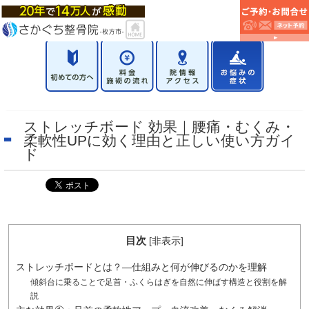
ストレッチボード 効果｜腰痛・むくみ・
柔軟性UPに効く理由と正しい使い方ガイ
ド
目次
[
非表示
]
ストレッチボードとは？—仕組みと何が伸びるのかを理解
傾斜台に乗ることで足首・ふくらはぎを自然に伸ばす構造と役割を解
説