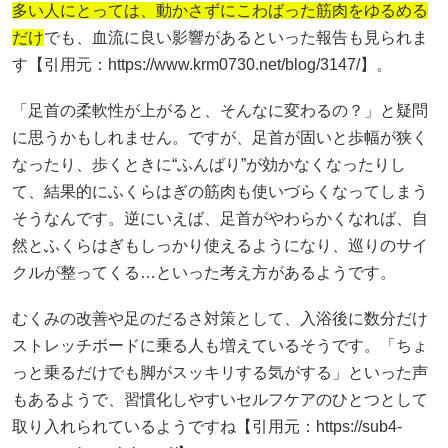
多い人にとっては、動かさずにこわばった筋肉をゆるめる
だけ
でも、血流に良い影響があるといった報告も見られま
す【引用元：https://www.krm0730.net/blog/3147/】。
「足首の柔軟性が上がると、そんなに変わるの？」と疑問
に思うかもしれません。ですが、足首が固いと歩幅が狭く
なったり、歩くときに“ふんばり”が効かなくなったりし
て、結果的にふくらはぎの筋肉も使いづらくなってしまう
そうなんです。逆にいえば、足首がやわらかくなれば、自
然とふくらはぎもしっかり使えるようになり、巡りのサイ
クルが整ってくる…といった考え方があるようです。
むくみの改善や足のだるさ対策として、入浴後に数分だけ
ストレッチボードに乗る人も増えているそうです。「ちょ
っと乗るだけでも脚がスッキリする気がする」といった声
もあるようで、習慣化しやすいセルフケアのひとつとして
取り入れられているようですね【引用元：https://sub4-