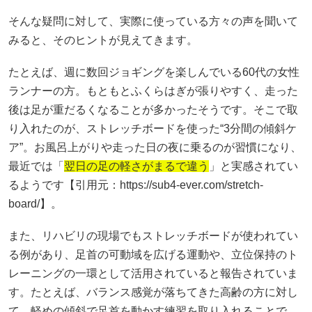
そんな疑問に対して、実際に使っている方々の声を聞いて
みると、そのヒントが見えてきます。
たとえば、週に数回ジョギングを楽しんでいる60代の女性
ランナーの方。もともとふくらはぎが張りやすく、走った
後は足が重だるくなることが多かったそうです。そこで取
り入れたのが、ストレッチボードを使った“3分間の傾斜ケ
ア”。お風呂上がりや走った日の夜に乗るのが習慣になり、
最近では「
翌日の足の軽さがまるで違う
」と実感されてい
るようです【引用元：https://sub4-ever.com/stretch-
board/】。
また、リハビリの現場でもストレッチボードが使われてい
る例があり、足首の可動域を広げる運動や、立位保持のト
レーニングの一環として活用されていると報告されていま
す。たとえば、バランス感覚が落ちてきた高齢の方に対し
て、軽めの傾斜で足首を動かす練習を取り入れることで、