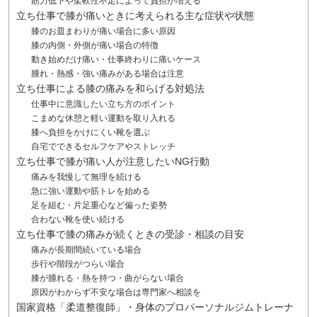
筋力低下や柔軟性不足によって負担が増える
立ち仕事で膝が痛いときに考えられる主な症状や状態
膝のお皿まわりが痛い場合に多い原因
膝の内側・外側が痛い場合の特徴
動き始めだけ痛い・仕事終わりに痛いケース
腫れ・熱感・強い痛みがある場合は注意
立ち仕事による膝の痛みを和らげる対処法
仕事中に意識したい立ち方のポイント
こまめな休憩と軽い運動を取り入れる
膝へ負担をかけにくい靴を選ぶ
自宅でできるセルフケアやストレッチ
立ち仕事で膝が痛い人が注意したいNG行動
痛みを我慢して無理を続ける
急に強い運動や筋トレを始める
足を組む・片足重心など偏った姿勢
合わない靴を使い続ける
立ち仕事で膝の痛みが続くときの受診・相談の目安
痛みが長期間続いている場合
歩行や階段がつらい場合
膝が腫れる・熱を持つ・曲がらない場合
原因がわからず不安な場合は専門家へ相談を
国家資格「柔道整復師」・身体のプロパーソナルジムトレーナ