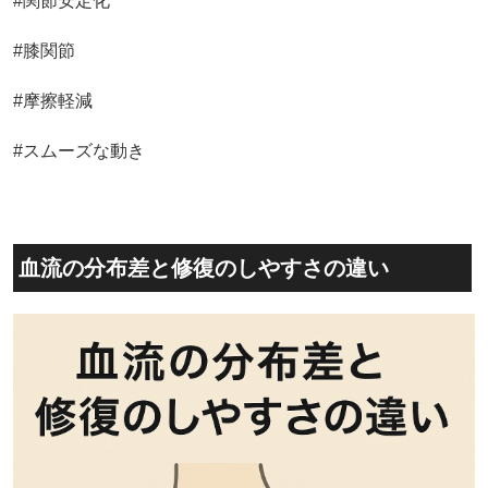
#関節安定化
#膝関節
#摩擦軽減
#スムーズな動き
血流の分布差と修復のしやすさの違い