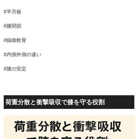
#半月板
#膝関節
#線維軟骨
#内側外側の違い
#膝の安定
荷重分散と衝撃吸収で膝を守る役割