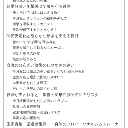
膝を支えるための存在
荷重分散と衝撃吸収で膝を守る役割
歩くだけでも膝には大きな負担
半月板がクッションの役割を果たす
衝撃を吸収するメカニズム
役割が低下するとどうなる？
関節安定化と滑らかな動きを支える役目
膝の中で“すき間”を守る存在
摩擦を減らして動きをスムーズに
安定と動きの両立
役割が弱まると…
血流の分布差と修復のしやすさの違い
半月板には血流の多い部分と少ない部分がある
血流がある場所は回復しやすい？
血流差がもたらす現実
だからこそ早めの対応が大切
役割が失われると…損傷・変形性膝関節症のリスク
半月板損傷がもたらす膝のトラブル
軟骨への負担増加
変形性膝関節症への進行リスク
早期対応の重要性
国家資格「柔道整復師」・身体のプロパーソナルジムトレーナ