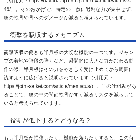
（引用元：https://nakada-hp.com/publicity/article/archive-
46/）。そのおかげで、特定の一点に過剰な力が集中せず、
膝の軟骨や骨へのダメージが減ると考えられています。
衝撃を吸収するメカニズム
衝撃吸収の働きも半月板の大切な機能の一つです。ジャン
プの着地や階段の降りなど、瞬間的に大きな力が加わる動
作の際、半月板はその力をやさしく受け止めてから周囲に
流すように広げると説明されています（引用元：
https://joint-seikei.com/article/meniscus/）。この仕組みがあ
ることで、膝の中の関節軟骨がすり減るリスクを減らして
いると考えられています。
役割が低下するとどうなる？
もし半月板が損傷したり、機能が落ちたりすると、この荷