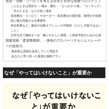
受診・治療・リハビリを考える目安と安全な回復へのステップ
こんなときは受診を — 痛み・腫れ・「ひっかかり感」「ロッキング」
「水がたまる」などが続く場合
保存療法・リハビリ・サポーター・装具療法の選択肢。無理せず段階
的に膝を回復させる重要性
再生医療など、最近の治療オプションの可能性（ただし万能ではない
こと）
日常生活で継続すべき「膝にやさしい習慣」と再発予防のための心得
国家資格「柔道整復師」・身体のプロパーソナルジムトレーナ
ーの技術力
根本的な原因を追求していく問診力
あなたに寄り添った最適な施術プラン
なぜ「やってはいけないこと」が重要か