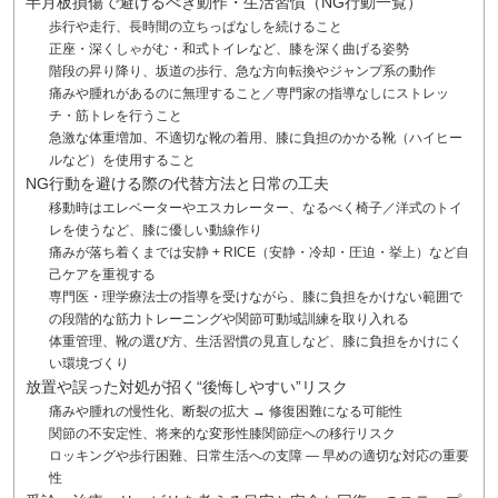
半月板損傷で避けるべき動作・生活習慣（NG行動一覧）
歩行や走行、長時間の立ちっぱなしを続けること
正座・深くしゃがむ・和式トイレなど、膝を深く曲げる姿勢
階段の昇り降り、坂道の歩行、急な方向転換やジャンプ系の動作
痛みや腫れがあるのに無理すること／専門家の指導なしにストレッ
チ・筋トレを行うこと
急激な体重増加、不適切な靴の着用、膝に負担のかかる靴（ハイヒー
ルなど）を使用すること
NG行動を避ける際の代替方法と日常の工夫
移動時はエレベーターやエスカレーター、なるべく椅子／洋式のトイ
レを使うなど、膝に優しい動線作り
痛みが落ち着くまでは安静 + RICE（安静・冷却・圧迫・挙上）など自
己ケアを重視する
専門医・理学療法士の指導を受けながら、膝に負担をかけない範囲で
の段階的な筋力トレーニングや関節可動域訓練を取り入れる
体重管理、靴の選び方、生活習慣の見直しなど、膝に負担をかけにく
い環境づくり
放置や誤った対処が招く“後悔しやすい”リスク
痛みや腫れの慢性化、断裂の拡大 → 修復困難になる可能性
関節の不安定性、将来的な変形性膝関節症への移行リスク
ロッキングや歩行困難、日常生活への支障 — 早めの適切な対応の重要
性