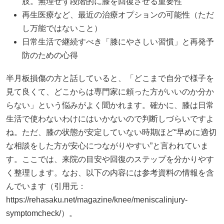
肢。無理せず段階的に膝を回復させる重要性
再生医療など、最近の治療オプションの可能性（ただ
し万能ではないこと）
日常生活で継続すべき「膝にやさしい習慣」と再発予
防のための心得
半月板損傷の方と話していると、「どこまで自分で様子を
見て良くて、どこからは専門家に頼った方がいいのか分か
らない」という悩みがよく聞かれます。確かに、膝は日常
生活で使わないわけにはいかないので判断しづらいですよ
ね。ただ、膝の状態が安定していない時期ほど“早めに適切
な相談をした方が安心につながりやすい”と言われていま
す。ここでは、来院の目安や回復のステップを分かりやす
く整理します。なお、以下の内容には参考資料の情報を含
んでいます（引用元：
https://rehasaku.net/magazine/knee/meniscalinjury-
symptomcheck/）。