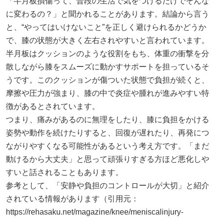
「半月板損傷って、普段の生活で気をつけるだけでそんな
に変わるの？」と聞かれることがあります。結論から言う
と、“やってはいけないこと”を正しく避けられるかどうか
で、膝の状態が大きく左右されやすいと言われています。
半月板はクッションのような役割をもち、体重の衝撃を分
散しながら膝をスムーズに動かすサポートを担っているそ
うです。このクッションが傷ついた状態で負担が続くと、
摩擦や圧力が強まり、膝の中で炎症や腫れが進みやすい特
徴があるとされています。
つまり、痛みがあるのに無理をしたり、膝に負担をかける
姿勢や動作を続けたりすると、回復が遅れたり、再発につ
ながりやすくなる可能性があるという考え方です。「まだ
動けるから大丈夫」と思って頑張りすぎる方ほど悪化しや
すいと話されることもあります。
参考として、「安静や負担のコントロールが大切」と紹介
されている情報があります（引用元：
https://rehasaku.net/magazine/knee/meniscalinjury-