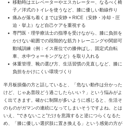
移動時はエレベーターやエスカレーター、なるべく椅
子／洋式のトイレを使うなど、膝に優しい動線作り
痛みが落ち着くまでは安静 + RICE（安静・冷却・圧
迫・挙上）など自己ケアを重視する
専門医・理学療法士の指導を受けながら、膝に負担を
かけない範囲での段階的な筋力トレーニングや関節可
動域訓練（例：イス座位での膝伸ばし、固定式自転
車、水中ウォーキングなど）を取り入れる
体重管理、靴の選び方、生活習慣の見直しなど、膝に
負担をかけにくい環境づくり
半月板損傷の方と話していると、「危ない動作は分かった
けど、じゃあ普段どう過ごしたらいい？」という悩みがよ
く出てきます。確かに制限が多いように感じると、生活そ
のものがガマンの連続になってしまいそうですよね。とは
いえ、“できないこと”だけを意識すると逆につらくなるた
め、「膝に優しい選択肢に置き換える」という感覚の方が