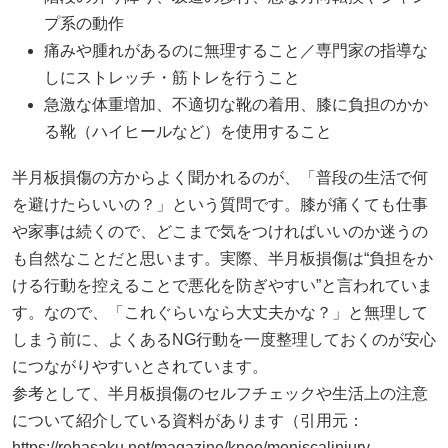
プ系の動作
痛みや腫れがあるのに無理すること／専門家の指導な
しにストレッチ・筋トレを行うこと
急激な体重増加、不適切な靴の着用、膝に負担のかか
る靴（ハイヒールなど）を使用すること
半月板損傷の方からよく聞かれるのが、「普段の生活で何
を避けたらいいの？」という質問です。膝が痛くても仕事
や家事は続くので、どこまで気をつければいいのか迷うの
も自然なことだと思います。実際、半月板損傷は“負担をか
ける行動を控えることで悪化を防ぎやすい”と言われていま
す。なので、「これぐらいなら大丈夫かな？」と無理して
しまう前に、よくあるNG行動を一度整理しておくのが安心
につながりやすいとされています。
参考として、半月板損傷のセルフチェックや生活上の注意
について紹介している資料があります（引用元：
https://rehasaku.net/magazine/knee/meniscalinjury-