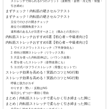
ストレッチで得られる5つのメリット（柔軟性・姿勢・冷え性・骨盤・
引き締め）
まずチェック！内転筋の硬さセルフテスト
まずチェック！内転筋の硬さセルフテスト
立位でのひざの開きチェック
座位での開脚角度テスト
違和感のある人が注意すべきこと（痛みとの見分け）
内転筋ストレッチおすすめ5選【初心者～中級者向け】
内転筋ストレッチおすすめ5選【初心者～中級者向け】
1. ワイドスクワットストレッチ（下半身強化も）
2. 仰向け開脚ストレッチ（リラックス系）
3. 片足を使った内転筋伸ばし（バランス改善）
4. 壁を使ったストレッチ（姿勢改善にも）
5. ヨガ式バタフライストレッチ（骨盤とセットで）
ストレッチ効果を高める！実践のコツとNG行動
ストレッチ効果を高める！実践のコツとNG行動
呼吸と脱力がカギ
やりすぎ・勢い・反動はNG
毎日少しずつが一番効く理由
まとめ｜内転筋ストレッチで柔らかく引き締まった脚に
まとめ｜内転筋ストレッチで柔らかく引き締まった脚に