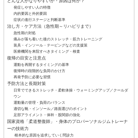
どんな人がなりやすいか・原因は何か？
発症しやすい人の特徴
内的要因と外的要因
症状の進行ステージと判断基準
治し方・ケア方法（急性期～リハビリまで）
急性期の対処
痛みが落ち着いた後のストレッチ・筋力トレーニング
装具・インソール・テーピングなどの支援策
医療機関を来院すべきタイミング・検査
復帰の目安と注意点
運動を再開するタイミングの基準
復帰時の段階的な負荷のかけ方
再発予防に必要な習慣
予防方法と長期対策
日常でできるストレッチ・柔軟体操・ウォーミングアップ／クールダ
ウン
運動量の管理・負荷のバランス
適切な靴・インソール／路面選びのポイント
足部アライメント・体幹・股関節の強化
国家資格「柔道整復師」・身体のプロパーソナルジムトレーナ
ーの技術力
根本的な原因を追求していく問診力