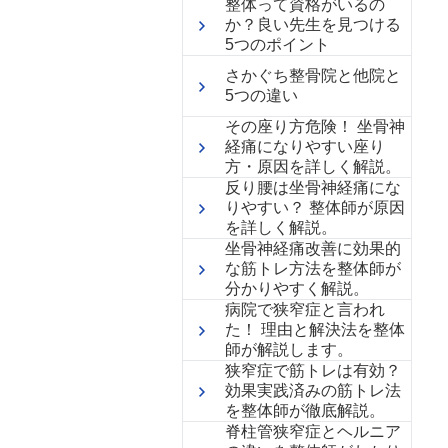
整体って資格がいるの
か？良い先生を見つける
5つのポイント
さかぐち整骨院と他院と
5つの違い
その座り方危険！ 坐骨神
経痛になりやすい座り
方・原因を詳しく解説。
反り腰は坐骨神経痛にな
りやすい？ 整体師が原因
を詳しく解説。
坐骨神経痛改善に効果的
な筋トレ方法を整体師が
分かりやすく解説。
病院で狭窄症と言われ
た！ 理由と解決法を整体
師が解説します。
狭窄症で筋トレは有効？
効果実践済みの筋トレ法
を整体師が徹底解説。
脊柱管狭窄症とヘルニア