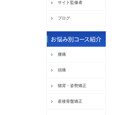
サイト監修者
ブログ
腰痛
頭痛
猫背・姿勢矯正
産後骨盤矯正