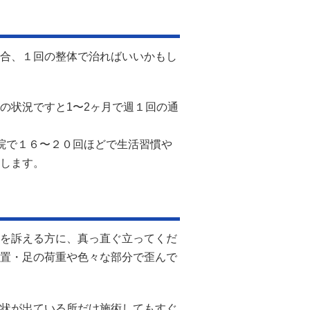
合、１回の整体で治ればいいかもし
の状況ですと1〜2ヶ月で週１回の通
院で１６〜２０回ほどで生活習慣や
します。
を訴える方に、真っ直ぐ立ってくだ
置・足の荷重や色々な部分で歪んで
状が出ている所だけ施術してもすぐ