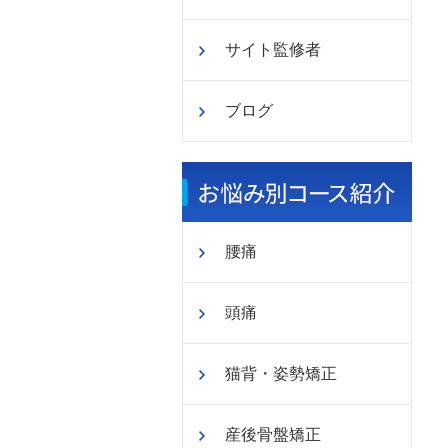
サイト監修者
ブログ
腰痛
頭痛
猫背・姿勢矯正
産後骨盤矯正