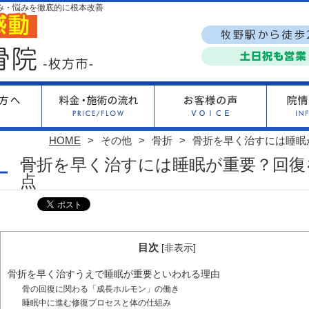
み・悩みを徹底的に根本改善
HOME
その他
骨折
骨折を早く治すには睡眠
骨折を早く治すには睡眠が重要？回復
点
目次
[
非表示
]
骨折を早く治すうえで睡眠が重要といわれる理由
骨の回復に関わる「成長ホルモン」の働き
睡眠中に進む修復プロセスと体の仕組み