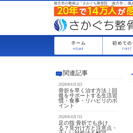
枚方市の整体は「さかぐち整骨院 -枚方市-」痛
関連記事
2026年6月3日
骨折を早く治す方法｜回
復をサポートする生活習
慣・食事・リハビリのポ
イント
2026年4月7日
足の指 骨折でも歩け
る？見分け方と注意点・