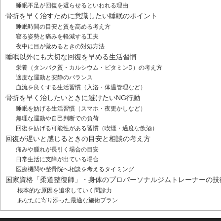
睡眠不足が回復を遅らせるといわれる理由
骨折を早く治すために意識したい睡眠のポイント
睡眠時間の目安と質を高める考え方
寝る姿勢と痛みを軽減する工夫
夜中に目が覚めるときの対処方法
睡眠以外にも大切な回復を早める生活習慣
栄養（タンパク質・カルシウム・ビタミンD）の考え方
適度な運動と安静のバランス
血流を良くする生活習慣（入浴・体温管理など）
骨折を早く治したいときに避けたいNG行動
睡眠を妨げる生活習慣（スマホ・夜更かしなど）
無理な運動や自己判断での負荷
回復を妨げる可能性がある習慣（喫煙・過度な飲酒）
回復が遅いと感じるときの目安と相談の考え方
痛みや腫れが長引く場合の目安
日常生活に支障が出ている場合
医療機関や整骨院へ相談を考えるタイミング
国家資格「柔道整復師」・身体のプロパーソナルジムトレーナーの技
根本的な原因を追求していく問診力
あなたに寄り添った最適な施術プラン