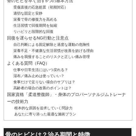
骨のヒビを早く治す5つの基本方法
受傷直後の応急処置（初期対応）
適切な固定と安静
栄養で骨の修復力を高める
生活習慣で回復期間を短縮
リハビリと段階的な回復
回復を遅らせるNG行動と注意点
自己判断による固定解除と過度な運動の危険性
栄養不足・不健康な生活習慣が改善を妨げる理由
痛みを我慢することのリスクと正しい痛み管理
よくある質問（FAQ）
仕事や日常生活にはいつ戻れる？
湿布／痛み止めは使っていい？
食事だけで足りない場合のサプリは？
高齢者の場合の改善のポイントは？
国家資格「柔道整復師」・身体のプロパーソナルジムトレーナ
ーの技術力
根本的な原因を追求していく問診力
あなたに寄り添った最適な施術プラン
骨のヒビとは？治る期間と特徴