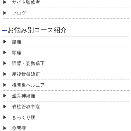
サイト監修者
ブログ
お悩み別コース紹介
腰痛
頭痛
猫背・姿勢矯正
産後骨盤矯正
椎間板ヘルニア
坐骨神経痛
脊柱管狭窄症
ぎっくり腰
側弯症