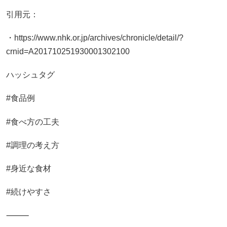
引用元：
・https://www.nhk.or.jp/archives/chronicle/detail/?
crnid=A201710251930001302100
ハッシュタグ
#食品例
#食べ方の工夫
#調理の考え方
#身近な食材
#続けやすさ
⸻