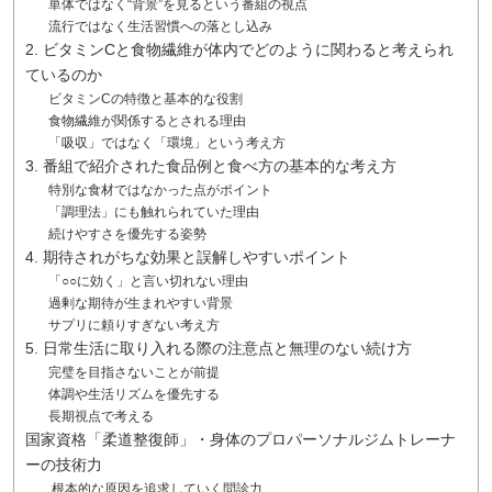
単体ではなく“背景”を見るという番組の視点
流行ではなく生活習慣への落とし込み
2. ビタミンCと食物繊維が体内でどのように関わると考えられ
ているのか
ビタミンCの特徴と基本的な役割
食物繊維が関係するとされる理由
「吸収」ではなく「環境」という考え方
3. 番組で紹介された食品例と食べ方の基本的な考え方
特別な食材ではなかった点がポイント
「調理法」にも触れられていた理由
続けやすさを優先する姿勢
4. 期待されがちな効果と誤解しやすいポイント
「○○に効く」と言い切れない理由
過剰な期待が生まれやすい背景
サプリに頼りすぎない考え方
5. 日常生活に取り入れる際の注意点と無理のない続け方
完璧を目指さないことが前提
体調や生活リズムを優先する
長期視点で考える
国家資格「柔道整復師」・身体のプロパーソナルジムトレーナ
ーの技術力
根本的な原因を追求していく問診力