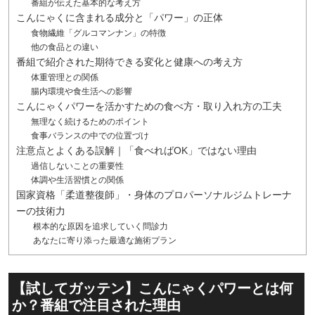
番組が伝えた基本的な考え方
こんにゃくに含まれる成分と「パワー」の正体
食物繊維「グルコマンナン」の特徴
他の食品との違い
番組で紹介された期待できる変化と健康への考え方
体重管理との関係
腸内環境や食生活への影響
こんにゃくパワーを活かすための食べ方・取り入れ方の工夫
無理なく続けるためのポイント
食事バランスの中での位置づけ
注意点とよくある誤解｜「食べればOK」ではない理由
過信しないことの重要性
体調や生活習慣との関係
国家資格「柔道整復師」・身体のプロパーソナルジムトレーナ
ーの技術力
根本的な原因を追求していく問診力
あなたに寄り添った最適な施術プラン
【試してガッテン】こんにゃくパワーとは何
か？番組で注目された理由