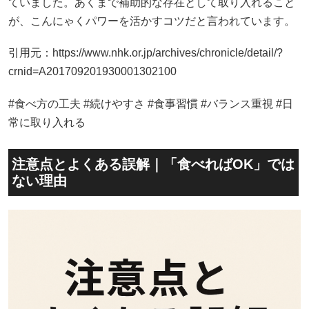
ていました。あくまで補助的な存在として取り入れること
が、こんにゃくパワーを活かすコツだと言われています。
引用元：https://www.nhk.or.jp/archives/chronicle/detail/?
crnid=A201709201930001302100
#食べ方の工夫 #続けやすさ #食事習慣 #バランス重視 #日
常に取り入れる
注意点とよくある誤解｜「食べればOK」では
ない理由