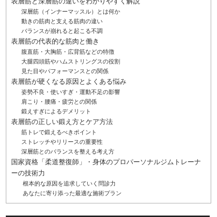
表層筋と深層筋の違いをわかりやすく解説
深層筋（インナーマッスル）とは何か
動きの筋肉と支える筋肉の違い
バランスが崩れると起こる不調
表層筋の代表的な筋肉と働き
腹直筋・大胸筋・広背筋などの特徴
大腿四頭筋やハムストリングスの役割
見た目やパフォーマンスとの関係
表層筋が硬くなる原因とよくある悩み
姿勢不良・使いすぎ・運動不足の影響
肩こり・腰痛・疲労との関係
鍛えすぎによるデメリット
表層筋の正しい鍛え方とケア方法
筋トレで鍛えるべきポイント
ストレッチやリリースの重要性
深層筋とのバランスを整える考え方
国家資格「柔道整復師」・身体のプロパーソナルジムトレーナ
ーの技術力
根本的な原因を追求していく問診力
あなたに寄り添った最適な施術プラン