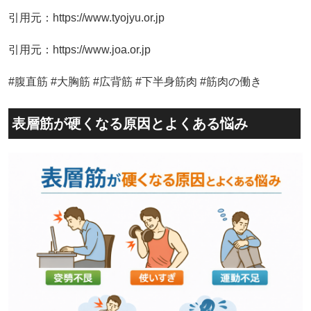
引用元：https://www.tyojyu.or.jp
引用元：https://www.joa.or.jp
#腹直筋 #大胸筋 #広背筋 #下半身筋肉 #筋肉の働き
表層筋が硬くなる原因とよくある悩み