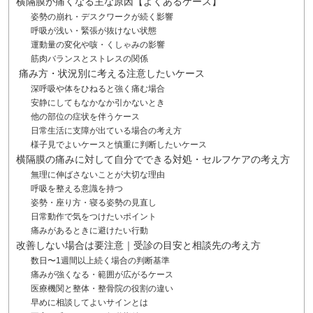
横隔膜が痛くなる主な原因【よくあるケース】
姿勢の崩れ・デスクワークが続く影響
呼吸が浅い・緊張が抜けない状態
運動量の変化や咳・くしゃみの影響
筋肉バランスとストレスの関係
痛み方・状況別に考える注意したいケース
深呼吸や体をひねると強く痛む場合
安静にしてもなかなか引かないとき
他の部位の症状を伴うケース
日常生活に支障が出ている場合の考え方
様子見でよいケースと慎重に判断したいケース
横隔膜の痛みに対して自分でできる対処・セルフケアの考え方
無理に伸ばさないことが大切な理由
呼吸を整える意識を持つ
姿勢・座り方・寝る姿勢の見直し
日常動作で気をつけたいポイント
痛みがあるときに避けたい行動
改善しない場合は要注意｜受診の目安と相談先の考え方
数日〜1週間以上続く場合の判断基準
痛みが強くなる・範囲が広がるケース
医療機関と整体・整骨院の役割の違い
早めに相談してよいサインとは