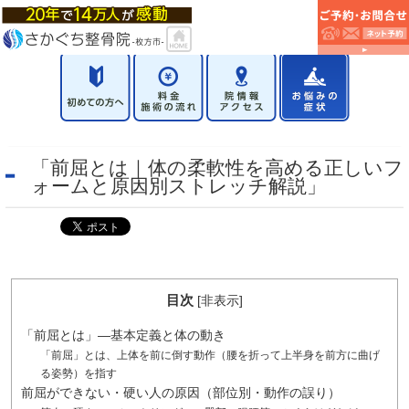
「前屈とは｜体の柔軟性を高める正しいフ
ォームと原因別ストレッチ解説」
目次
[
非表示
]
「前屈とは」―基本定義と体の動き
「前屈」とは、上体を前に倒す動作（腰を折って上半身を前方に曲げ
る姿勢）を指す
前屈ができない・硬い人の原因（部位別・動作の誤り）