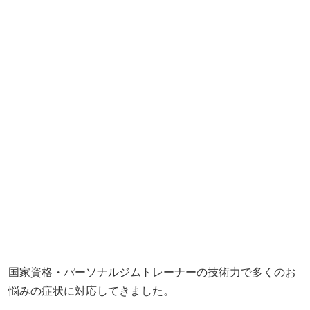
国家資格・パーソナルジムトレーナーの技術力で多くのお
悩みの症状に対応してきました。
これまで小さなお子さまからお年寄りの方まで幅広い年齢
層の方にご利用いただきさまざまな症状を施術いたしまし
た。
高い技術力の整体をしっかり受けたいといった方に当整体