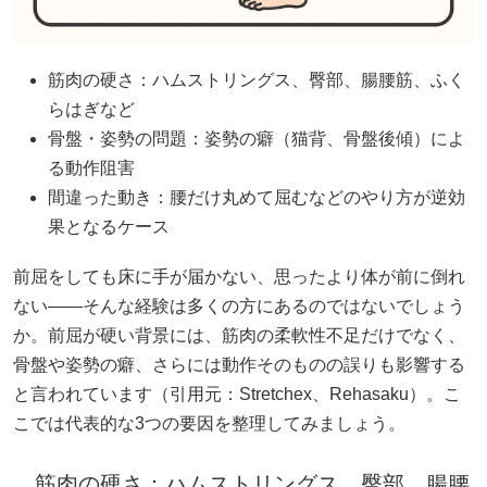
筋肉の硬さ：ハムストリングス、臀部、腸腰筋、ふく
らはぎなど
骨盤・姿勢の問題：姿勢の癖（猫背、骨盤後傾）によ
る動作阻害
間違った動き：腰だけ丸めて屈むなどのやり方が逆効
果となるケース
前屈をしても床に手が届かない、思ったより体が前に倒れ
ない――そんな経験は多くの方にあるのではないでしょう
か。前屈が硬い背景には、筋肉の柔軟性不足だけでなく、
骨盤や姿勢の癖、さらには動作そのものの誤りも影響する
と言われています（引用元：
Stretchex
、Rehasaku）。こ
こでは代表的な3つの要因を整理してみましょう。
筋肉の硬さ：ハムストリングス、臀部、腸腰