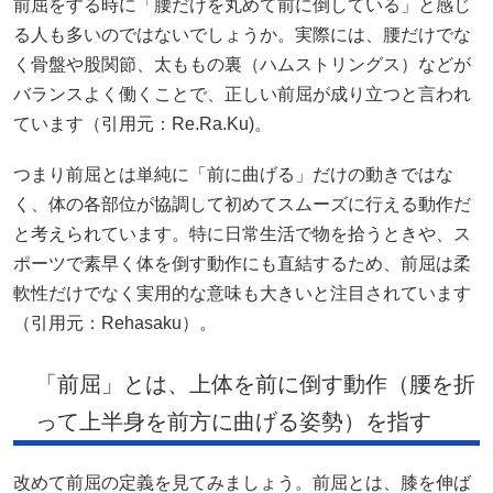
前屈をする時に「腰だけを丸めて前に倒している」と感じ
る人も多いのではないでしょうか。実際には、腰だけでな
く骨盤や股関節、太ももの裏（ハムストリングス）などが
バランスよく働くことで、正しい前屈が成り立つと言われ
ています（引用元：
Re.Ra.Ku
)。
つまり前屈とは単純に「前に曲げる」だけの動きではな
く、体の各部位が協調して初めてスムーズに行える動作だ
と考えられています。特に日常生活で物を拾うときや、ス
ポーツで素早く体を倒す動作にも直結するため、前屈は柔
軟性だけでなく実用的な意味も大きいと注目されています
（引用元：Rehasaku）。
「前屈」とは、上体を前に倒す動作（腰を折
って上半身を前方に曲げる姿勢）を指す
改めて前屈の定義を見てみましょう。前屈とは、膝を伸ば