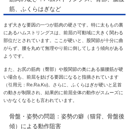
筋、ふくらはぎなど
まず大きな要因の一つが筋肉の硬さです。特に太ももの裏
にあるハムストリングスは、前屈の可動域に大きく関わる
部位だとされています。ここが硬いと、股関節が十分に曲
がらず、腰を丸めて無理やり前に倒してしまう傾向がある
ようです。
また、お尻の筋肉（臀部）や股関節の奥にある腸腰筋が硬
い場合も、前屈を妨げる要因になると指摘されています
（引用元：
Re.Ra.Ku
)。さらに、ふくらはぎが硬いと足首
の動きが制限され、結果的に前屈全体の動作がスムーズに
いかなくなるとも言われています。
骨盤・姿勢の問題：姿勢の癖（猫背、骨盤後
傾）による動作阻害