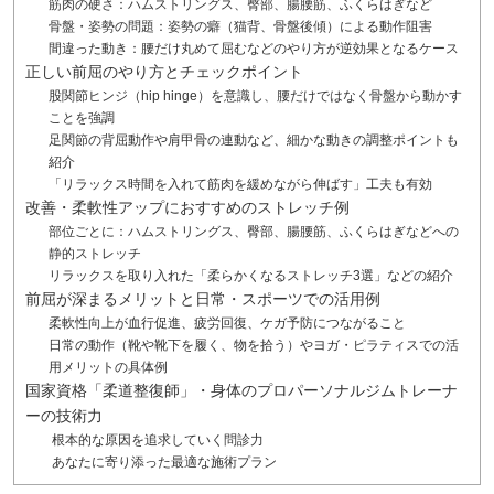
筋肉の硬さ：ハムストリングス、臀部、腸腰筋、ふくらはぎなど
骨盤・姿勢の問題：姿勢の癖（猫背、骨盤後傾）による動作阻害
間違った動き：腰だけ丸めて屈むなどのやり方が逆効果となるケース
正しい前屈のやり方とチェックポイント
股関節ヒンジ（hip hinge）を意識し、腰だけではなく骨盤から動かす
ことを強調
足関節の背屈動作や肩甲骨の連動など、細かな動きの調整ポイントも
紹介
「リラックス時間を入れて筋肉を緩めながら伸ばす」工夫も有効
改善・柔軟性アップにおすすめのストレッチ例
部位ごとに：ハムストリングス、臀部、腸腰筋、ふくらはぎなどへの
静的ストレッチ
リラックスを取り入れた「柔らかくなるストレッチ3選」などの紹介
前屈が深まるメリットと日常・スポーツでの活用例
柔軟性向上が血行促進、疲労回復、ケガ予防につながること
日常の動作（靴や靴下を履く、物を拾う）やヨガ・ピラティスでの活
用メリットの具体例
国家資格「柔道整復師」・身体のプロパーソナルジムトレーナ
ーの技術力
根本的な原因を追求していく問診力
あなたに寄り添った最適な施術プラン