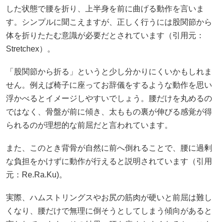
した状態で腰を折り、上半身を前に曲げる動作を言いま
す。シンプルに聞こえますが、正しく行うには股関節から
体を折りたたむ意識が必要だとされています（引用元：
Stretchex
）。
「股関節から折る」というと少し分かりにくいかもしれま
せん。例えば椅子に座ってお辞儀をするような動作を思い
浮かべるとイメージしやすいでしょう。腰だけを丸めるの
ではなく、骨盤が前に傾き、太ももの裏が伸びる感覚が得
られるのが理想的な前屈だと言われています。
また、このとき背骨が自然に前へ倒れることで、腰に過剰
な負担をかけずに動作が行えると説明されています（引用
元：
Re.Ra.Ku
)。
実際、ハムストリングスやお尻の筋肉が硬いと前屈は難し
くなり、腰だけで無理に倒そうとしてしまう傾向があると