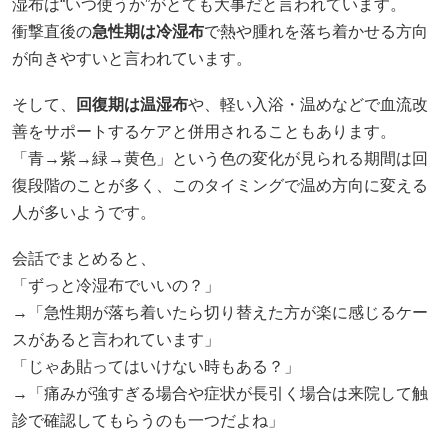
湿布は“いつ使うか”がとても大事だと言われています。
衝撃直後の
急性期は冷湿布
で熱や腫れを落ち着かせる方向
が向きやすいと言われています。
そして、
回復期は温湿布
や、軽い入浴・温めなどで血流改
善をサポートするケアと併用されることもあります。
「青→紫→緑→黄色」という色の変化が見られる期間は回
復段階のことが多く、このタイミングで温め方向に変える
人が多いようです。
会話でまとめると、
「ずっと冷湿布でいいの？」
→「急性期が落ち着いたら切り替えた方が楽に感じるケー
スがあると言われています」
「じゃあ貼ってはいけない時もある？」
→「痛みが強すぎる場合や症状が長引く場合は来院して触
診で確認してもらうのも一つだよね」