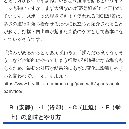
と迷う方が多いですよね。いきなり湿布を貼るというイメ
ージも強いですが、まず大切なのは“応急処置”だと言われ
ています。スポーツの現場でもよく使われるRICE処置は、
あざの進行を落ち着かせるために役立つと紹介されること
が多く、打撲・内出血が起きた直後のケアとして基本にな
っているそうです。
「痛みがあるからとりあえず触る」「揉んだら良くなりそ
う」など本能的にやってしまう行動が逆効果になる場合も
あるため、最初の対応が結果的にあざの変化に影響しやす
いと言われています。引用元：
https://www.healthcare.omron.co.jp/pain-with/sports-acute-
pain/rice/
R
（安静）・I（冷却）・C（圧迫）・E（挙
上）の意味とやり方