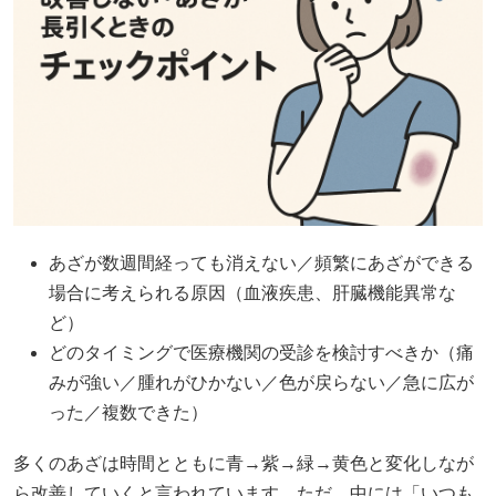
あざが数週間経っても消えない／頻繁にあざができる
場合に考えられる原因（血液疾患、肝臓機能異常な
ど）
どのタイミングで医療機関の受診を検討すべきか（痛
みが強い／腫れがひかない／色が戻らない／急に広が
った／複数できた）
多くのあざは時間とともに青→紫→緑→黄色と変化しなが
ら改善していくと言われています。ただ、中には「いつも