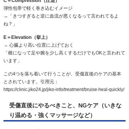
C
＝Compression（圧迫）
弾性包帯で軽く巻き込むイメージ
→「きつすぎると逆に血流が悪くなるって言われてるよ
ね？」
E
＝Elevation（挙上）
→ 心臓より高い位置に上げておく
「横になって足や腕を少し高くするだけでもOKと言われて
います」
この4つを落ち着いて行うことが、受傷直後のケアの基本
とされています。引用元：
https://clinic.jiko24.jp/jiko-info/treatment/bruise-heal-quickly/
受傷直後にやるべきこと、NGケア（いきな
り温める・強くマッサージなど）