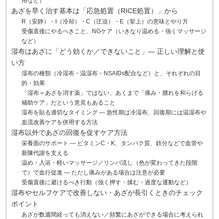
用など）
あざを早く治す基本は「応急処置（RICE処置）」から
R（安静）・I（冷却）・C（圧迫）・E（挙上）の意味とやり方
受傷直後にやるべきこと、NGケア（いきなり温める・強くマッサージ
など）
湿布はあざに「どう効くか／できないこと」— 正しい理解と使
い方
湿布の種類（冷湿布・温湿布・NSAIDs配合など）と、それぞれの目
的・効果
「湿布＝あざを消す薬」ではない、あくまで「痛み・腫れを和らげる
補助ケア」だという意見もあること
湿布を貼る適切なタイミング — 急性期は冷湿布、回復期には温湿布や
血流改善ケアを併用する方法
湿布以外であざの回復を促すケア方法
栄養面のサポート — ビタミンC・K、タンパク質、鉄分などで血管や
新陳代謝を支える
温め・入浴・軽いマッサージ／リンパ流し（色が変わってきた段階
で）で血行促進 ― ただし痛みがある場合は注意が必要
受傷直後に避けるべき行動（強く押す・揉む・過度な運動など）
湿布やセルフケアで改善しない・あざが長引くときのチェック
ポイント
あざが数週間経っても消えない／頻繁にあざができる場合に考えられ