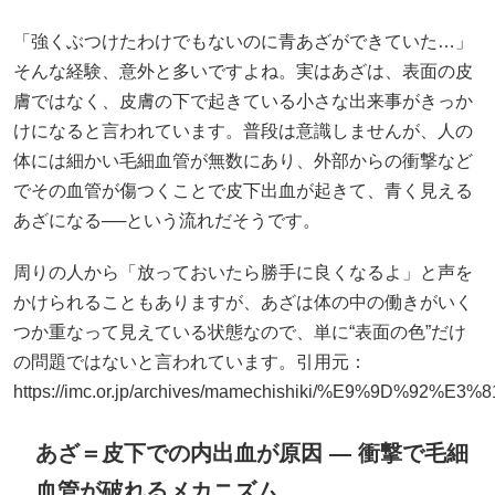
「強くぶつけたわけでもないのに青あざができていた…」
そんな経験、意外と多いですよね。実はあざは、表面の皮
膚ではなく、皮膚の下で起きている小さな出来事がきっか
けになると言われています。普段は意識しませんが、人の
体には細かい毛細血管が無数にあり、外部からの衝撃など
でその血管が傷つくことで皮下出血が起きて、青く見える
あざになる──という流れだそうです。
周りの人から「放っておいたら勝手に良くなるよ」と声を
かけられることもありますが、あざは体の中の働きがいく
つか重なって見えている状態なので、単に“表面の色”だけ
の問題ではないと言われています。引用元：
https://imc.or.jp/archives/mamechishiki/%
あざ＝皮下での内出血が原因 — 衝撃で毛細
血管が破れるメカニズム