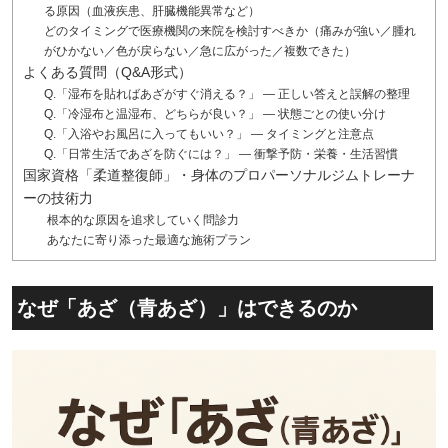
る原因（血液疾患、肝臓機能異常など）
どのタイミングで医療機関の来院を検討すべきか（痛みが強い／腫れ
がひかない／色が戻らない／急に広がった／複数できた）
よくある質問（Q&A形式）
Q.「湿布を貼ればあざがすぐ消える？」 — 正しい答えと誤解の整理
Q.「冷湿布と温湿布、どちらが良い？」 — 状態ごとの使い分け
Q.「入浴やお風呂に入ってもいい？」 — タイミングと注意点
Q.「日常生活であざを防ぐには？」 — 衝撃予防・栄養・生活習慣
国家資格「柔道整復師」・身体のプロパーソナルジムトレーナ
ーの技術力
根本的な原因を追求していく問診力
あなたに寄り添った最適な施術プラン
なぜ「あざ（青あざ）」はできるのか