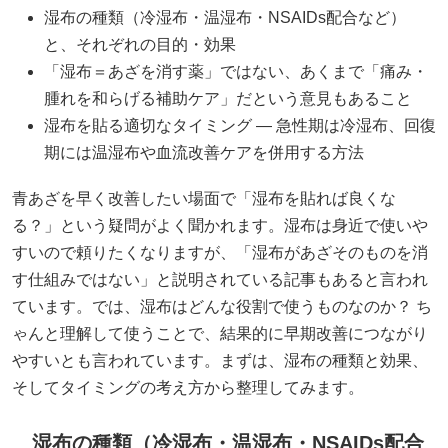
湿布の種類（冷湿布・温湿布・NSAIDs配合など）
と、それぞれの目的・効果
「湿布＝あざを消す薬」ではない、あくまで「痛み・
腫れを和らげる補助ケア」だという意見もあること
湿布を貼る適切なタイミング — 急性期は冷湿布、回復
期には温湿布や血流改善ケアを併用する方法
青あざを早く改善したい場面で「湿布を貼れば良くな
る？」という疑問がよく聞かれます。湿布は身近で使いや
すいので頼りたくなりますが、「湿布があざそのものを消
す仕組みではない」と説明されている記事もあると言われ
ています。では、湿布はどんな役割で使うものなのか？ ち
ゃんと理解して使うことで、結果的に早期改善につながり
やすいとも言われています。まずは、湿布の種類と効果、
そしてタイミングの考え方から整理してみます。
湿布の種類（冷湿布・温湿布・NSAIDs配合