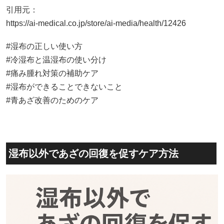
引用元：
https://ai-medical.co.jp/store/ai-media/health/12426
#湿布の正しい使い方
#冷湿布と温湿布の使い分け
#痛み腫れ対策の補助ケア
#湿布ができることできないこと
#青あざ改善のためのケア
湿布以外であざの回復を促すケア方法