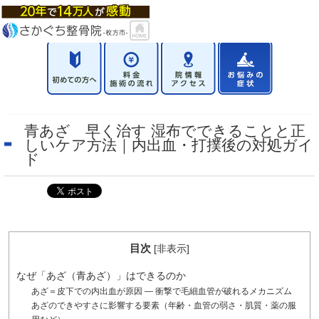
青あざ 早く治す 湿布でできることと正
しいケア方法｜内出血・打撲後の対処ガイ
ド
目次
[
非表示
]
なぜ「あざ（青あざ）」はできるのか
あざ＝皮下での内出血が原因 — 衝撃で毛細血管が破れるメカニズム
あざのできやすさに影響する要素（年齢・血管の弱さ・肌質・薬の服