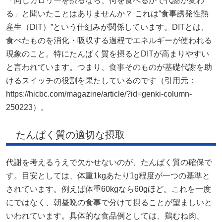
「同じカロリーを摂るなら、何を食べるかで代謝が変わ
る」と聞いたことはありませんか？ これは“食事誘発性熱
産生（DIT）”という仕組みが関係しています。DITとは、
食べたものを消化・吸収する過程でエネルギーが使われる
現象のこと。特にたんぱく質を摂るとDITが高まりやすい
と言われています。つまり、食事そのものが基礎代謝を助
けるスイッチの役割を果たしているのです（引用元：
https://hicbc.com/magazine/article/?id=genki-column-
250223）。
たんぱく質の適切な摂取
代謝を考えるうえで欠かせないのが、たんぱく質の確保で
す。目安としては、体重1kgあたり1g程度が一つの基準と
されています。例えば体重60kgなら60gほど。これを一度
にではなく、朝昼晩の食事で分けて摂ることが望ましいと
いわれています。具体的な食品例としては、鶏むね肉、