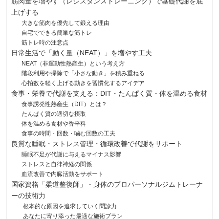
筋肉量を増やす（レジスタンストレーニング）で基礎代謝を底
上げする
大きな筋肉を優先して鍛える理由
自宅でできる簡単な筋トレ
筋トレ時の注意点
日常生活で「動く量（NEAT）」を増やす工夫
NEAT（非運動性熱産生）という考え方
階段利用や掃除で「小さな動き」を積み重ねる
心拍数を軽く上げる動きを習慣化するアイデア
食事・栄養で代謝を支える：DIT・たんぱく質・体を温める食材
食事誘発性熱産生（DIT）とは？
たんぱく質の適切な摂取
体を温める食材や香辛料
食事の時間・回数・噛む回数の工夫
良質な睡眠・ストレス管理・循環改善で代謝をサポート
睡眠不足が代謝に与えるマイナス影響
ストレスと自律神経の関係
血流改善で内臓活動をサポート
国家資格「柔道整復師」・身体のプロパーソナルジムトレーナ
ーの技術力
根本的な原因を追求していく問診力
あなたに寄り添った最適な施術プラン