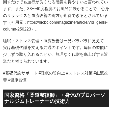
回すだけでも血行が良くなる感覚を得やすいと言われてい
ます。また、38〜40度程度のお風呂に浸かることで、心身
のリラックスと血流改善の両方が期待できるとされていま
す（引用元：https://hicbc.com/magazine/article/?id=genki-
column-250223）。
睡眠・ストレス管理・血流改善は一見バラバラに見えて、
実は基礎代謝を支える共通のポイントです。毎日の習慣に
少しずつ取り入れることが、無理なく代謝を底上げする近
道だと考えられています。
#基礎代謝サポート #睡眠の質向上 #ストレス対策 #血流改
善 #健康習慣
国家資格「柔道整復師」・身体のプロパーソ
ナルジムトレーナーの技術力