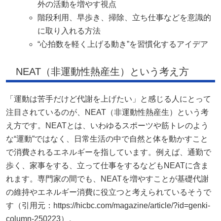
外の活動を増やす視点
階段利用、早歩き、掃除、立ち仕事などを意識的
に取り入れる方法
“心拍数を軽く上げる動き”を習慣化するアイデア
NEAT（非運動性熱産生）という考え方
「運動は苦手だけど代謝を上げたい」と感じる人にとって
注目されているのが、NEAT（非運動性熱産生）という考
え方です。NEATとは、いわゆるスポーツや筋トレのよう
な“運動”ではなく、日常生活の中で自然と体を動かすこと
で消費されるエネルギーを指しています。例えば、通勤で
歩く、家事をする、立って仕事をするなどもNEATに含ま
れます。専門家の間でも、NEATを増やすことが基礎代謝
の維持やエネルギー消費に役立つと考えられているそうで
す（引用元：https://hicbc.com/magazine/article/?id=genki-
column-250223）。