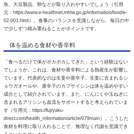
魚、大豆製品、卵などが取り入れやすいでしょう（引用
元：https://www.e-healthnet.mhlw.go.jp/information/food/e-
02-001.html）。食事のバランスを意識しながら、毎日の中
で少しずつ積み重ねることがポイントです。
体を温める食材や香辛料
「食べるだけで体がポカポカしてきた」という経験はない
でしょうか。これは、食材や香辛料による熱産生が影響し
ています。代表的なのは生姜や唐辛子。生姜に含まれるシ
ョウガオールや、唐辛子のカプサイシンは体を温めやすい
成分として紹介されています。また、にんにくや玉ねぎに
含まれるアリシンも血流をサポートすると考えられていま
す（引用元：https://fujiyaku-
direct.com/health_information/article/079main）。こうした
食材を料理に取り入れることで、無理なく代謝を意識でき