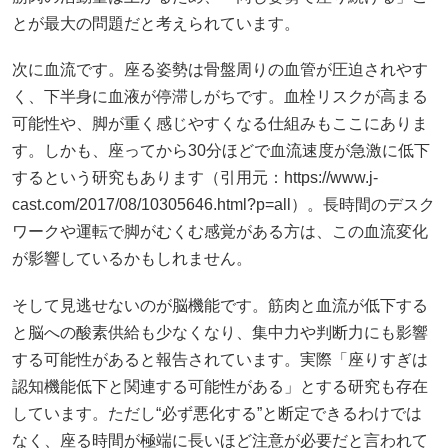
とが最大の問題だと考えられています。
次に血流です。座る姿勢は骨盤周りの血管が圧迫されやす
く、下半身に血液が停滞しがちです。血栓リスクが高まる
可能性や、脚が重く感じやすくなる仕組みもここにありま
す。しかも、座ってから30分ほどで血流速度が急激に低下
するという研究もあります（引用元：https://www.j-
cast.com/2017/08/10305646.html?p=all）。長時間のデスク
ワークや運転で脚がむくむ感覚がある方は、この血流変化
が影響しているかもしれません。
そして見逃せないのが脳機能です。筋肉と血流が低下する
と脳への酸素供給も少なくなり、集中力や判断力にも影響
する可能性があると報告されています。実際「座りすぎは
認知機能低下と関連する可能性がある」とする研究も存在
しています。ただし“必ず悪化する”と断定できるわけでは
なく、座る時間が極端に長いほど注意が必要だと言われて