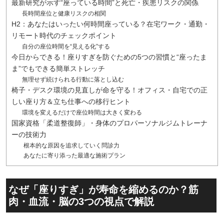
最新研究が示す“座っている時間”と死亡・疾患リスクの関係
長時間座位と健康リスクの相関
H2：あなたはいったい何時間座っている？在宅ワーク・通勤・
リモート時代のチェックポイント
自分の座位時間を“見える化”する
今日からできる！座りすぎを防ぐための5つの習慣と“座ったま
ま”でもできる簡単ストレッチ
無理せず続けられる行動に落とし込む
椅子・デスク環境の見直しが命を守る！オフィス・自宅での正
しい座り方＆立ち仕事への移行ヒント
環境を変えるだけで座位時間は大きく変わる
国家資格「柔道整復師」・身体のプロパーソナルジムトレーナ
ーの技術力
根本的な原因を追求していく問診力
あなたに寄り添った最適な施術プラン
なぜ「座りすぎ」が寿命を縮めるのか？筋
肉・血流・脳の3つの視点で解説