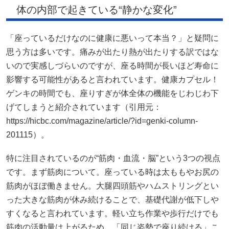
体の内部で起きている“静かな変化”
「座っているだけなのに健康に悪いって本当？」と疑問に
思う方は多いです。痛みが出たり熱が出たりする訳ではな
いので実感しづらいのですが、座る時間が長いほど寿命に
影響する可能性があると言われています。健康カプセル！
ゲンキの時間でも、座りすぎが体全体の機能をじわじわ下
げてしまうと紹介されています（引用元：
https://hicbc.com/magazine/article/?id=genki-column-
201115）。
特に注目されているのが“筋肉・血流・脳”という3つの視点
です。まず筋肉について。座っている時は太ももやお尻の
筋肉がほぼ働きません。大腿四頭筋やハムストリングとい
った大きな筋肉が休み続けることで、基礎代謝が低下しや
すくなると言われています。軽い立ち作業や歩行だけでも
筋肉の活動量は上がるため、「同じ姿勢で座り続ける」こ