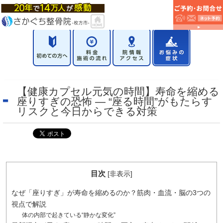
【健康カプセル元気の時間】寿命を縮める
座りすぎの恐怖 ― “座る時間”がもたらす
リスクと今日からできる対策
目次
[
非表示
]
なぜ「座りすぎ」が寿命を縮めるのか？筋肉・血流・脳の3つの
視点で解説
体の内部で起きている“静かな変化”