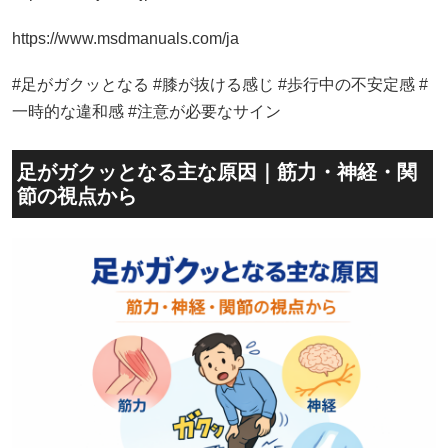
https://www.msdmanuals.com/ja
#足がガクッとなる #膝が抜ける感じ #歩行中の不安定感 #
一時的な違和感 #注意が必要なサイン
足がガクッとなる主な原因｜筋力・神経・関
節の視点から