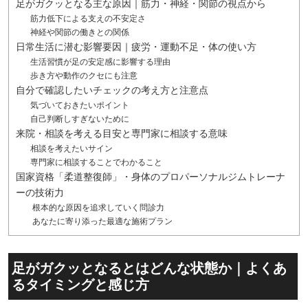
足がガクッとなる主な原因｜筋力・神経・関節の視点から
筋力低下による支えの不安定さ
神経や関節の働きとの関係
日常生活に潜む影響要因｜疲労・運動不足・体の使い方
生活習慣が足の安定感に影響する理由
歩き方や動作のクセにも注意
自分で確認したいチェックの考え方と注意点
気づいておきたいポイント
自己判断しすぎないために
来院・相談を考える目安と専門家に相談する意味
相談を考えたいサイン
専門家に相談することでわかること
国家資格「柔道整復師」・身体のプロパーソナルジムトレーナ
ーの技術力
根本的な原因を追求していく問診力
あなたに寄り添った最適な施術プラン
足がガクッとなるとはどんな状態か｜よくあ
るタイミングと感じ方